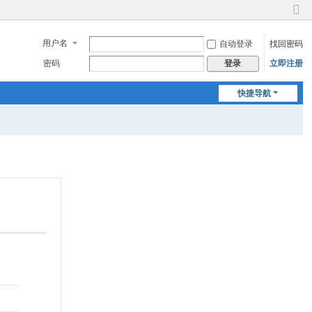
切
换
用户名
自动登录
找回密码
到
窄
密码
立即注册
登录
版
快捷导航