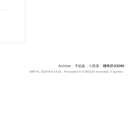
Archiver
|
手机版
|
小黑屋
|
绵羊仔JOG90
GMT+8, 2026-8-8 14:42
, Processed in 0.063133 second(s), 5 queries .