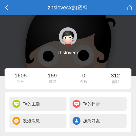
zhslovecx的资料
zhslovecx
1605
159
0
312
积分
威望
金钱
贡献
Ta的主题
Ta的日志
发短消息
加为好友