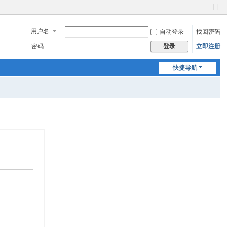
切
换
用户名
自动登录
找回密码
到
窄
密码
立即注册
登录
版
快捷导航