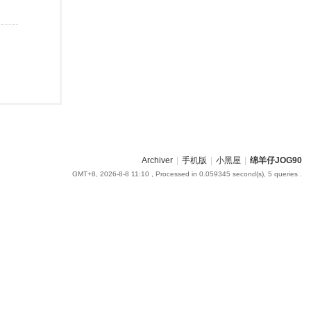
Archiver
|
手机版
|
小黑屋
|
绵羊仔JOG90
GMT+8, 2026-8-8 11:10
, Processed in 0.059345 second(s), 5 queries .