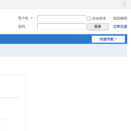
切
换
用户名
自动登录
找回密码
到
窄
密码
立即注册
登录
版
快捷导航