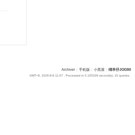
Archiver
|
手机版
|
小黑屋
|
绵羊仔JOG90
GMT+8, 2026-8-8 11:07
, Processed in 0.105328 second(s), 10 queries .