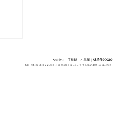
Archiver
|
手机版
|
小黑屋
|
绵羊仔JOG90
GMT+8, 2026-8-7 20:45
, Processed in 0.107674 second(s), 10 queries .